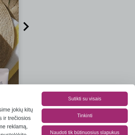
Sutikti su visais
ime jokių kitų
Tinkinti
ir trečiosios
ume reklamą,
Naudoti tik būtinuosius slapukus