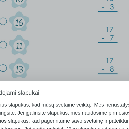
dojami slapukai
nus slapukus, kad mūsų svetainė veiktų. Mes nenustatys
ungsite. Jei įgalinsite slapukus, mes naudosime pirmosios 
mos slapukus, kad pagerintume savo svetainę ir pateikt